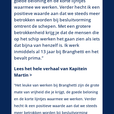
goede beloning en de korte lijntjes
heb,
waarmee we werken. Verder hecht ik een
word
positieve waarde aan dat we steeds meer
mog
betrokken worden bij besluitvorming
inbr
omtrent de schepen. Met een grotere
het 
betrokkenheid krijg je dat de mensen die
werk
op het schip werken het gaan zien als iets
ben 
dat bijna van henzelf is. Ik werk
iede
inmiddels al 13 jaar bij Branghetti en het
geda
bevalt prima.”
Lee
Lees het hele verhaal van Kapitein
Jasp
Martin >
“Wat 
“Het leuke van werken bij Branghetti zijn de grote
alle
mate van vrijheid die je krijgt, de goede beloning
het 
en de korte lijntjes waarmee we werken. Verder
altij
hecht ik een positieve waarde aan dat we steeds
inbre
meer betrokken worden bij besluitvorming
fant